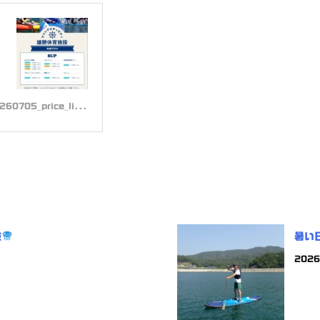
」
60705_price_li...
験
暑い
202