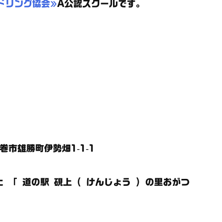
ドリング協会»
A公認スクールです。
石巻市雄勝町伊勢畑1-1-1
 「 道の駅 硯上 ( けんじょう ) の里おがつ