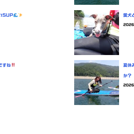
いSUP
愛犬
202
ですね
夏休
か？
202