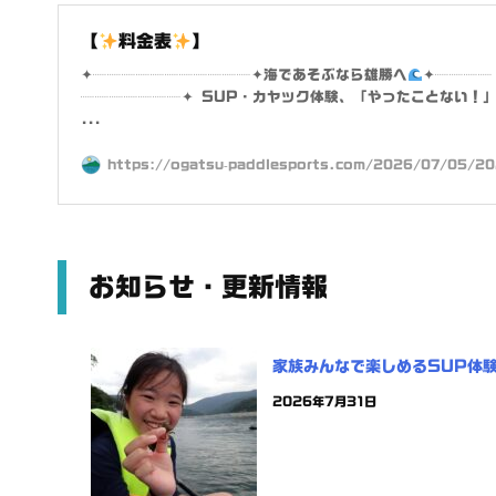
【
料金表
】
✦┈┈┈┈┈┈┈┈┈┈┈✦海であそぶなら雄勝へ
✦┈┈┈┈
┈┈┈┈┈┈┈✦ SUP・カヤック体験、「やったことない！
...
https://ogatsu-paddlesports.com/2026/07/05/202
お知らせ・更新情報
家族みんなで楽しめるSUP体
2026年7月31日