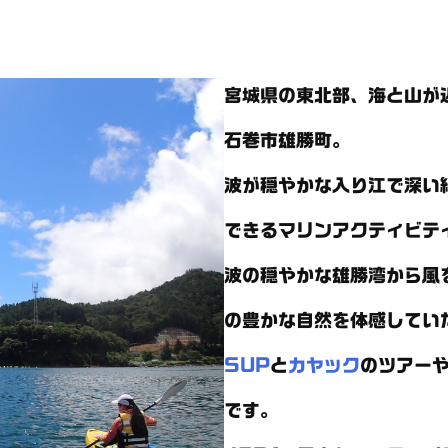
宮城県の東北部、海と山が
石巻市雄勝町。
波が穏やかな入り江で深い
できるマリンアクティビテ
波の穏やかな雄勝湾から風
の豊かな自然を体感してい
SUP
と
カヤック
のツアー
です。