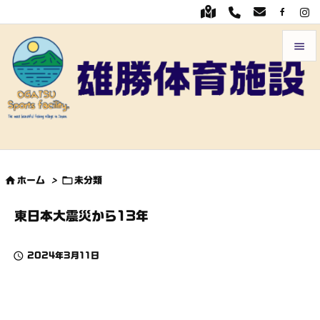


メニュ

前へ

次へ


ホーム
>
未分類

検索
東日本大震災から13年

2024年3月11日