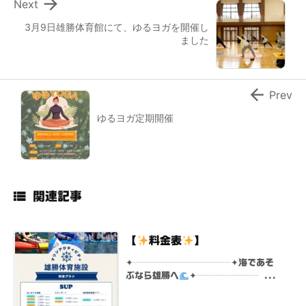

Next
3月9日雄勝体育館にて、ゆるヨガを開催し
ました

Prev
ゆるヨガ定期開催

関連記事
【
料金表
】
✦┈┈┈┈┈┈┈┈┈┈┈✦海であそ
ぶなら雄勝へ
✦┈┈┈┈┈┈┈ ...