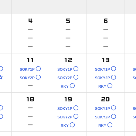
4
5
6
－
－
－
－
－
－
－
－
－
11
12
13
○
○
○
○
SOKY1P
SOKY1P
SOKY1P
S
☆
○
○
○
SOKY2P
SOKY2P
SOKY2P
S
－
○
○
RKY
RKY
18
19
20
○
－
○
○
SOKY1P
SOKY1P
S
○
－
○
○
SOKY2P
SOKY2P
S
－
○
○
RKY
RKY