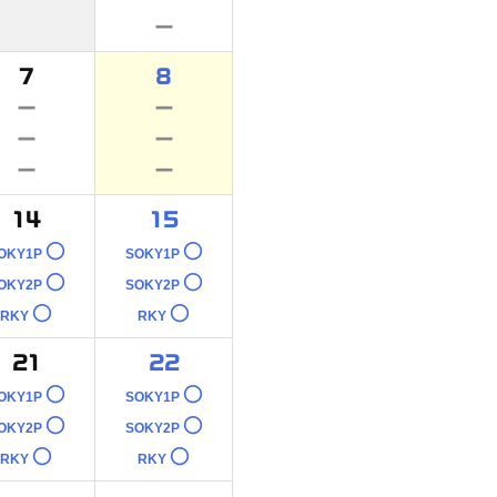
－
7
8
－
－
－
－
－
－
14
15
○
○
OKY1P
SOKY1P
○
○
OKY2P
SOKY2P
○
○
RKY
RKY
21
22
○
○
OKY1P
SOKY1P
○
○
OKY2P
SOKY2P
○
○
RKY
RKY