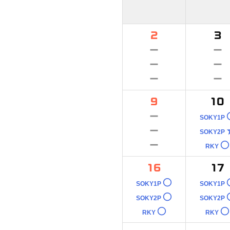
2
3
－
－
－
－
－
－
9
10
－
SOKY1P
－
SOKY2P
－
○
RKY
16
17
○
SOKY1P
SOKY1P
○
SOKY2P
SOKY2P
○
○
RKY
RKY