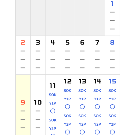
1
－
－
－
2
3
4
5
6
7
8
－
－
－
－
－
－
－
－
－
－
－
－
－
－
－
－
－
－
－
－
－
12
13
14
15
11
SOK
SOK
SOK
SOK
SOK
Y1P
Y1P
Y1P
Y1P
9
10
Y1P
○
○
○
○
－
－
○
SOK
SOK
SOK
SOK
－
－
SOK
Y2P
Y2P
Y2P
Y2P
－
－
Y2P
○
○
○
○