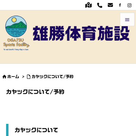


メニュ

前へ

次へ


ホーム
>
カヤックについて/予約

検索
カヤックについて/予約
カヤックについて