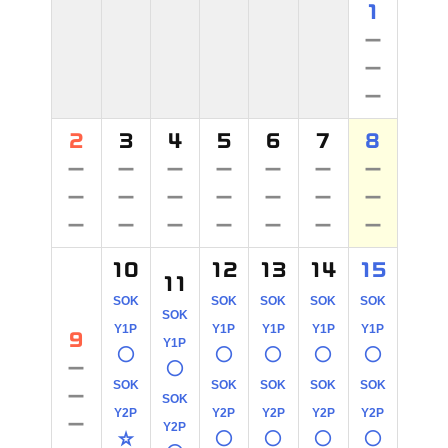
1
－
－
－
2
3
4
5
6
7
8
－
－
－
－
－
－
－
－
－
－
－
－
－
－
－
－
－
－
－
－
－
10
12
13
14
15
11
SOK
SOK
SOK
SOK
SOK
SOK
Y1P
Y1P
Y1P
Y1P
Y1P
9
Y1P
○
○
○
○
○
－
○
SOK
SOK
SOK
SOK
SOK
－
SOK
Y2P
Y2P
Y2P
Y2P
Y2P
－
Y2P
☆
○
○
○
○