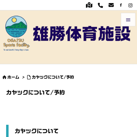


メニュ

前へ

次へ


ホーム
>
カヤックについて/予約

検索
カヤックについて/予約
カヤックについて