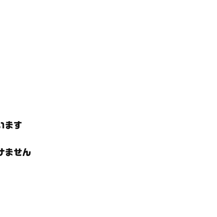
います
けません